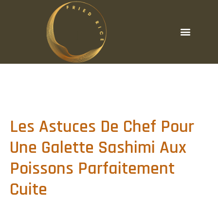
Les Astuces De Chef Pour
Une Galette Sashimi Aux
Poissons Parfaitement
Cuite